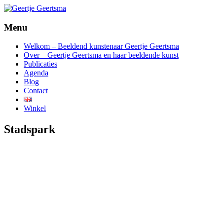
Menu
beeldende kunst
Geertje Geertsma
Welkom – Beeldend kunstenaar Geertje Geertsma
Over – Geertje Geertsma en haar beeldende kunst
Publicaties
Agenda
Blog
Contact
Winkel
Stadspark