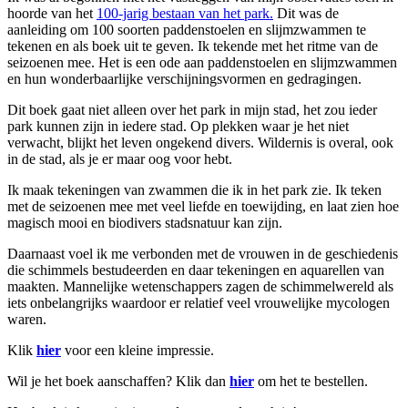
hoorde van het
100-jarig bestaan van het park.
Dit was de
aanleiding om 100 soorten paddenstoelen en slijmzwammen te
tekenen en als boek uit te geven. Ik tekende met het ritme van de
seizoenen mee. Het is een ode aan paddenstoelen en slijmzwammen
en hun wonderbaarlijke verschijningsvormen en gedragingen.
Dit boek gaat niet alleen over het park in mijn stad, het zou ieder
park kunnen zijn in iedere stad. Op plekken waar je het niet
verwacht, blijkt het leven ongekend divers. Wildernis is overal, ook
in de stad, als je er maar oog voor hebt.
Ik maak tekeningen van zwammen die ik in het park zie. Ik teken
met de seizoenen mee met veel liefde en toewijding, en laat zien hoe
magisch mooi en biodivers stadsnatuur kan zijn.
Daarnaast voel ik me verbonden met de vrouwen in de geschiedenis
die schimmels bestudeerden en daar tekeningen en aquarellen van
maakten. Mannelijke wetenschappers zagen de schimmelwereld als
iets onbelangrijks waardoor er relatief veel vrouwelijke mycologen
waren.
Klik
hier
voor een kleine impressie.
Wil je het boek aanschaffen? Klik dan
hier
om het te bestellen.