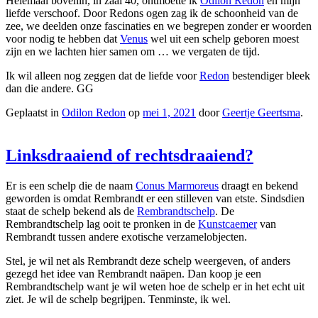
Helemaal bovenin, in zaal 40, ontmoette ik
Odilon Redon
en mijn
liefde verschoof. Door Redons ogen zag ik de schoonheid van de
zee, we deelden onze fascinaties en we begrepen zonder er woorden
voor nodig te hebben dat
Venus
wel uit een schelp geboren moest
zijn en we lachten hier samen om … we vergaten de tijd.
Ik wil alleen nog zeggen dat de liefde voor
Redon
bestendiger bleek
dan die andere. GG
Geplaatst in
Odilon Redon
op
mei 1, 2021
door
Geertje Geertsma
.
Linksdraaiend of rechtsdraaiend?
Er is een schelp die de naam
Conus Marmoreus
draagt en bekend
geworden is omdat Rembrandt er een stilleven van etste. Sindsdien
staat de schelp bekend als de
Rembrandtschelp
. De
Rembrandtschelp lag ooit te pronken in de
Kunstcaemer
van
Rembrandt tussen andere exotische verzamelobjecten.
Stel, je wil net als Rembrandt deze schelp weergeven, of anders
gezegd het idee van Rembrandt naäpen. Dan koop je een
Rembrandtschelp want je wil weten hoe de schelp er in het echt uit
ziet. Je wil de schelp begrijpen. Tenminste, ik wel.