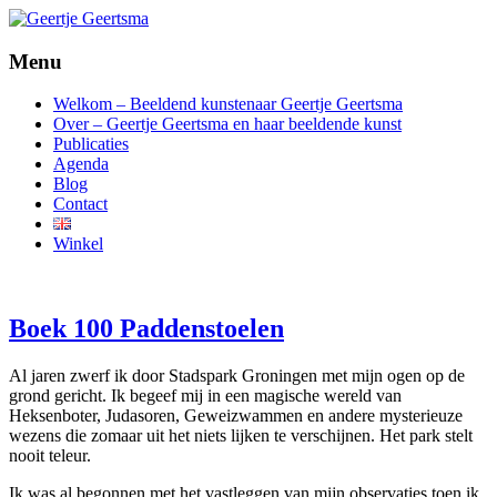
Menu
beeldende kunst
Geertje Geertsma
Welkom – Beeldend kunstenaar Geertje Geertsma
Over – Geertje Geertsma en haar beeldende kunst
Publicaties
Agenda
Blog
Contact
Winkel
Boek 100 Paddenstoelen
Al jaren zwerf ik door Stadspark Groningen met mijn ogen op de
grond gericht. Ik begeef mij in een magische wereld van
Heksenboter, Judasoren, Geweizwammen en andere mysterieuze
wezens die zomaar uit het niets lijken te verschijnen. Het park stelt
nooit teleur.
Ik was al begonnen met het vastleggen van mijn observaties toen ik