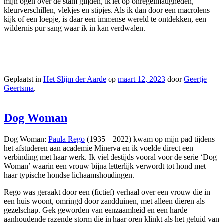
mijn ogen over de stam glijden, ik let op onregelmatigheden,
kleurverschillen, vlekjes en stipjes. Als ik dan door een macrolens
kijk of een loepje, is daar een immense wereld te ontdekken, een
wildernis pur sang waar ik in kan verdwalen.
Geplaatst in
Het Slijm der Aarde
op
maart 12, 2023
door
Geertje
Geertsma
.
Dog Woman
Dog Woman:
Paula Rego
(1935 – 2022) kwam op mijn pad tijdens
het afstuderen aan academie Minerva en ik voelde direct een
verbinding met haar werk. Ik viel destijds vooral voor de serie ‘Dog
Woman’ waarin een vrouw bijna letterlijk verwordt tot hond met
haar typische hondse lichaamshoudingen.
Rego was geraakt door een (fictief) verhaal over een vrouw die in
een huis woont, omringd door zandduinen, met alleen dieren als
gezelschap. Gek geworden van eenzaamheid en een harde
aanhoudende razende storm die in haar oren klinkt als het geluid van