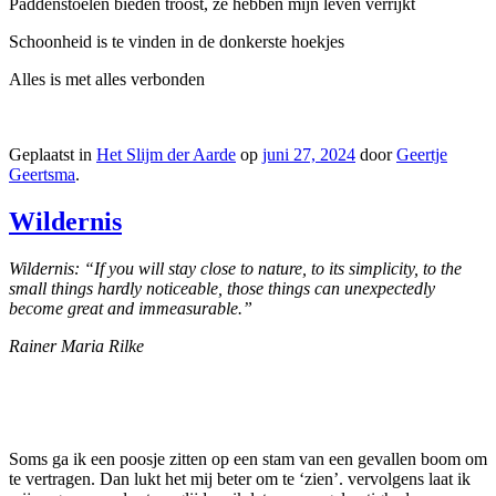
Paddenstoelen bieden troost, ze hebben mijn leven verrijkt
Schoonheid is te vinden in de donkerste hoekjes
Alles is met alles verbonden
Geplaatst in
Het Slijm der Aarde
op
juni 27, 2024
door
Geertje
Geertsma
.
Wildernis
Wildernis: “If you will stay close to nature, to its simplicity, to the
small things hardly noticeable, those things can unexpectedly
become great and immeasurable.”
Rainer Maria Rilke
Soms ga ik een poosje zitten op een stam van een gevallen boom om
te vertragen. Dan lukt het mij beter om te ‘zien’. vervolgens laat ik