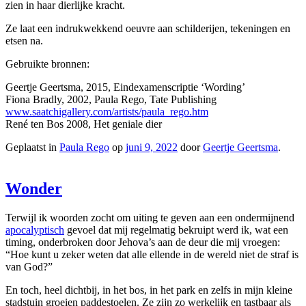
zien in haar dierlijke kracht.
Ze laat een indrukwekkend oeuvre aan schilderijen, tekeningen en
etsen na.
Gebruikte bronnen:
Geertje Geertsma, 2015, Eindexamenscriptie ‘Wording’
Fiona Bradly, 2002, Paula Rego, Tate Publishing
www.saatchigallery.com/artists/paula_rego.htm
René ten Bos 2008, Het geniale dier
Geplaatst in
Paula Rego
op
juni 9, 2022
door
Geertje Geertsma
.
Wonder
Terwijl ik woorden zocht om uiting te geven aan een ondermijnend
apocalyptisch
gevoel dat mij regelmatig bekruipt werd ik, wat een
timing, onderbroken door Jehova’s aan de deur die mij vroegen:
“Hoe kunt u zeker weten dat alle ellende in de wereld niet de straf is
van God?”
En toch, heel dichtbij, in het bos, in het park en zelfs in mijn kleine
stadstuin groeien paddestoelen. Ze zijn zo werkelijk en tastbaar als