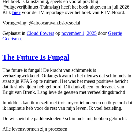
Het boek is kunstzinnig, speels en vooral prachtig!
@uitgeverijblinuet (Palmslag) heeft het boek uitgeven in juli 2026.
Klik
hier
voor de TV-reportage over het boek van RTV-Noord.
Vormgeving: @aircocaravan.bsky.social
Geplaatst in
Cloud flowers
op
november 1, 2025
door
Geertje
Geertsma
.
The Future Is Fungal
The future is fungal! De kracht van schimmels is
verbazingwekkend. Onlangs kwam in het nieuws dat schimmels in
staat zijn PFAS op te ruimen. Het was het meest positieve bericht
dat ik sinds tijden heb gehoord. Dit dankzij een onderzoek van
Brigit van Brenk. Lang leve de geesten met verbeeldingskracht!
Inmiddels kan ik mezelf met trots mycofiel noemen en ik geloof dat
ik inspiratie heb voor de rest van mijn leven. Ik voel bezieling.
De wijsheid die paddenstoelen / schimmels mij hebben gebracht:
Alle levensvormen zijn processen