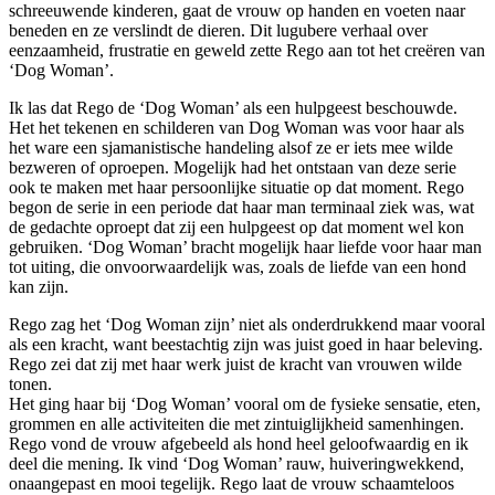
schreeuwende kinderen, gaat de vrouw op handen en voeten naar
beneden en ze verslindt de dieren. Dit lugubere verhaal over
eenzaamheid, frustratie en geweld zette Rego aan tot het creëren van
‘Dog Woman’.
Ik las dat Rego de ‘Dog Woman’ als een hulpgeest beschouwde.
Het het tekenen en schilderen van Dog Woman was voor haar als
het ware een sjamanistische handeling alsof ze er iets mee wilde
bezweren of oproepen. Mogelijk had het ontstaan van deze serie
ook te maken met haar persoonlijke situatie op dat moment. Rego
begon de serie in een periode dat haar man terminaal ziek was, wat
de gedachte oproept dat zij een hulpgeest op dat moment wel kon
gebruiken. ‘Dog Woman’ bracht mogelijk haar liefde voor haar man
tot uiting, die onvoorwaardelijk was, zoals de liefde van een hond
kan zijn.
Rego zag het ‘Dog Woman zijn’ niet als onderdrukkend maar vooral
als een kracht, want beestachtig zijn was juist goed in haar beleving.
Rego zei dat zij met haar werk juist de kracht van vrouwen wilde
tonen.
Het ging haar bij ‘Dog Woman’ vooral om de fysieke sensatie, eten,
grommen en alle activiteiten die met zintuiglijkheid samenhingen.
Rego vond de vrouw afgebeeld als hond heel geloofwaardig en ik
deel die mening. Ik vind ‘Dog Woman’ rauw, huiveringwekkend,
onaangepast en mooi tegelijk. Rego laat de vrouw schaamteloos