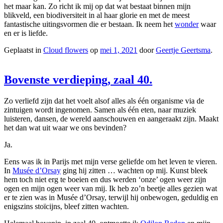
het maar kan. Zo richt ik mij op dat wat bestaat binnen mijn
blikveld, een biodiversiteit in al haar glorie en met de meest
fantastische uitingsvormen die er bestaan. Ik neem het
wonder
waar
en er is liefde.
Geplaatst in
Cloud flowers
op
mei 1, 2021
door
Geertje Geertsma
.
Bovenste verdieping, zaal 40.
Zo verliefd zijn dat het voelt alsof alles als één organisme via de
zintuigen wordt ingenomen. Samen als één eten, naar muziek
luisteren, dansen, de wereld aanschouwen en aangeraakt zijn. Maakt
het dan wat uit waar we ons bevinden?
Ja.
Eens was ik in Parijs met mijn verse geliefde om het leven te vieren.
In
Musée d’Orsay
ging hij zitten … wachten op mij. Kunst bleek
hem toch niet erg te boeien en dus werden ‘onze’ ogen weer zijn
ogen en mijn ogen weer van mij. Ik heb zo’n beetje alles gezien wat
er te zien was in Musée d’Orsay, terwijl hij onbewogen, geduldig en
enigszins stoïcijns, bleef zitten wachten.