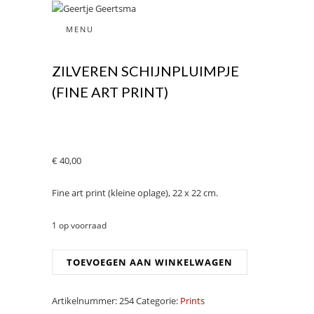
beeldende kunst
MENU
GEERTJE
ZILVEREN SCHIJNPLUIMPJE
(FINE ART PRINT)
GEERTSMA
€
40,00
Fine art print (kleine oplage), 22 x 22 cm.
1 op voorraad
Zilveren
TOEVOEGEN AAN WINKELWAGEN
Schijnpluimpje
(Fine
Artikelnummer:
254
Categorie:
Prints
art