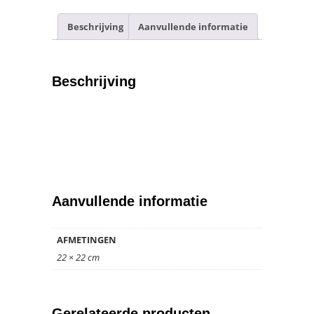
print)
aantal
Beschrijving
Aanvullende informatie
Beschrijving
Aanvullende informatie
AFMETINGEN
22 × 22 cm
Gerelateerde producten